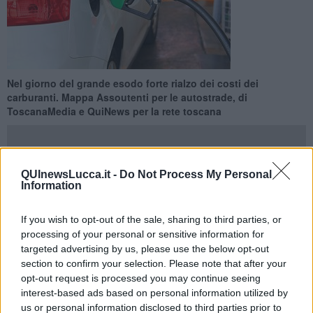
Nel giorno del grande esodo forte rialzo dei costi dei
carburanti. Mappa Assoutenti per le autostrade, di
ToscanaMedia e QuiNews per la rete toscana
QUInewsLucca.it -
Do Not Process My Personal
Information
ROMA —
Prezzi al litro in impennata
oltre la soglia dei 2,5 euro
per la benzina verde
e rincari record per il gasolio sulla rete
If you wish to opt-out of the sale, sharing to third parties, or
autostradale italiana e proprio nel giorno in cui va in scena il primo
processing of your personal or sensitive information for
grande esodo dell'estate: a rivelarlo è
Assoutenti
che traccia una
targeted advertising by us, please use the below opt-out
mappa del caro carburanti in Italia, così come per la Toscana e i
section to confirm your selection. Please note that after your
territori provinciali
ToscanaMedia
e
QuiNews
offrono i listini
opt-out request is processed you may continue seeing
territoriali.
interest-based ads based on personal information utilized by
Tornando però alle autostrade, sulla
A4 Venezia-Trieste
è stato
us or personal information disclosed to third parties prior to