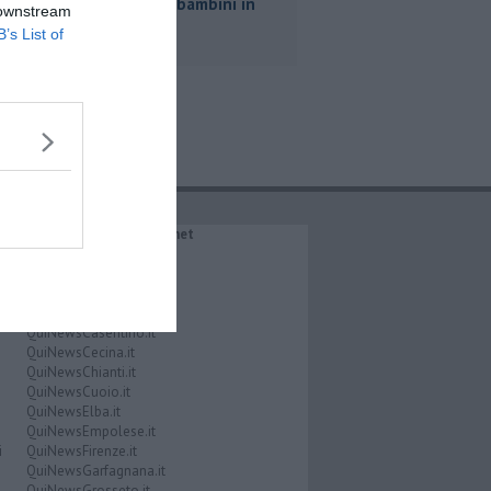
truffe coi bambini in
 downstream
auto
B’s List of
IL NETWORK QuiNews.net
QuiNewsAbetone.it
QuiNewsAmiata.it
QuiNewsAnimali.it
QuiNewsArezzo.it
QuiNewsCasentino.it
QuiNewsCecina.it
QuiNewsChianti.it
QuiNewsCuoio.it
QuiNewsElba.it
QuiNewsEmpolese.it
i
QuiNewsFirenze.it
QuiNewsGarfagnana.it
QuiNewsGrosseto.it