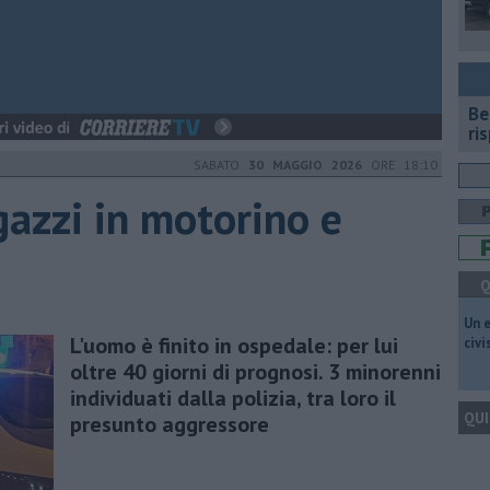
​B
ri
SABATO
30 MAGGIO 2026
ORE 18:10
gazzi in motorino e
Q
​Un 
L'uomo è finito in ospedale: per lui
civ
oltre 40 giorni di prognosi. 3 minorenni
individuati dalla polizia, tra loro il
QUI
presunto aggressore