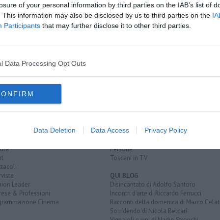
losure of your personal information by third parties on the IAB’s list of
. This information may also be disclosed by us to third parties on the
IA
coetaneo
Participants
that may further disclose it to other third parties.
roprietario e lui lo picchia
lui lo investe
l Data Processing Opt Outs
CONFIRM
EGORIE
RUBRICHE
naca
Le notizie di oggi
tica
Più Letti della settimana
Data Deletion
Data Access
Privacy Policy
alità
Più Letti del mese
nomia
Archivio Notizie
ura
Persone
rt
Toscani in TV
tacoli
rviste
QUI BLOG
nion Leader
Disincantato di Adolfo Santoro
rese & Professioni
Incontri d'arte di Riccardo Ferrucci
grammazione Cinema
Racconti della domenica di Marco Celat
Sorridendo di Nicola Belcari
Vignaioli e vini di Nadio Stronchi