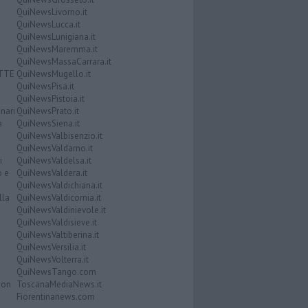
QuiNewsLivorno.it
QuiNewsLucca.it
QuiNewsLunigiana.it
QuiNewsMaremma.it
QuiNewsMassaCarrara.it
ATTE
QuiNewsMugello.it
QuiNewsPisa.it
QuiNewsPistoia.it
nari
QuiNewsPrato.it
a
QuiNewsSiena.it
QuiNewsValbisenzio.it
QuiNewsValdarno.it
i
QuiNewsValdelsa.it
o e
QuiNewsValdera.it
QuiNewsValdichiana.it
lla
QuiNewsValdicornia.it
QuiNewsValdinievole.it
QuiNewsValdisieve.it
QuiNewsValtiberina.it
QuiNewsVersilia.it
QuiNewsVolterra.it
QuiNewsTango.com
Don
ToscanaMediaNews.it
Fiorentinanews.com