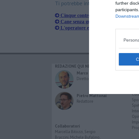
Ti potrebbe interessare anche:
further disc
participants
Cinque contro uno per bullizzare un 
Downstream 
Cane senza guinzaglio, rimprovera il p
L'operatore ecologico lo rimprovera e 
Persona
REDAZIONE QUI NEWS
CAT
Cro
Marco Migli
Poli
Direttore Responsabile
Attu
Eco
Cult
Pietro Mattonai
Spo
Redattore
Spet
Inte
Opi
Imp
Collaboratori
Pro
Marcella Bitozzi, Sergio
Braccini, Michele Bufalino,