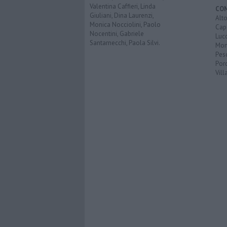
Valentina Caffieri, Linda
CO
Giuliani, Dina Laurenzi,
Alt
Monica Nocciolini, Paolo
Cap
Nocentini, Gabriele
Luc
Santarnecchi, Paola Silvi.
Mon
Pes
Porc
Vill