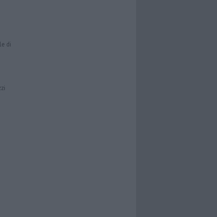
le di
zzi