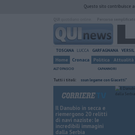
Questo sito contribuisce 
QUI
quotidiano online.
Percorso semplificat
TOSCANA
LUCCA
GARFAGNANA
VERSIL
Home
Cronaca
Politica
Attualità
ALTOPASCIO
CAPANNORI
sparmiare
Retiambiente, M5S: "Nessun legame con Giacetti"
Tutti i titoli:
Retiam
Il Danubio in secca e
riemergono 20 relitti
di navi naziste: le
incredibili immagini
dalla Serbia