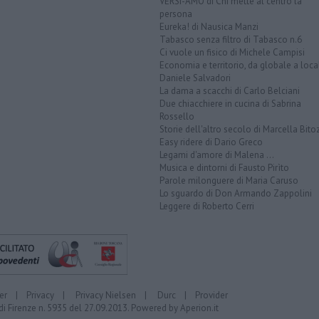
VERSI-AMO di Chi mette al centro la
persona
Eureka! di Nausica Manzi
Tabasco senza filtro di Tabasco n.6
Ci vuole un fisico di Michele Campisi
Economia e territorio, da globale a loca
Daniele Salvadori
La dama a scacchi di Carlo Belciani
Due chiacchiere in cucina di Sabrina
Rossello
Storie dell'altro secolo di Marcella Bito
Easy ridere di Dario Greco
Legami d'amore di Malena ...
Musica e dintorni di Fausto Pirìto
Parole milonguere di Maria Caruso
Lo sguardo di Don Armando Zappolini
Leggere di Roberto Cerri
er
|
Privacy
|
Privacy Nielsen
|
Durc
|
Provider
di Firenze n. 5935 del 27.09.2013. Powered by
Aperion.it