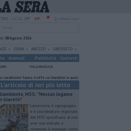
25°
34°
TEO:
LUCCA
QuiNews.net
ato
08 Agosto 2026
ENZE
SIENA
AREZZO
GROSSETO
ste
Animali
Pubblicità
Contatti
CARI
VILLA BASILICA
inieri fanno truffe coi bambini in auto
​Benzina, gasolio, gpl, ecco dove 
L'articolo di ieri più letto
tiambiente, M5S: "Nessun legame
n Giacetti"
L'assessore, il capogruppo
e il coordinatore regionale
del M5S specificano di non
aver mai indicato o
sostenuto il manager come