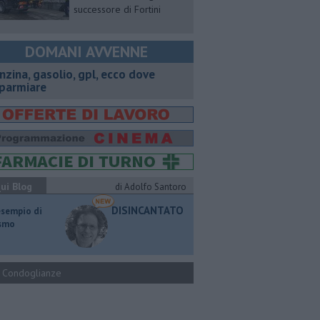
successore di Fortini
DOMANI AVVENNE
enzina, gasolio, gpl, ecco dove
sparmiare
ui Blog
di Adolfo Santoro
DISINCANTATO
esempio di
ismo
Condoglianze