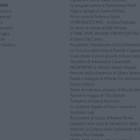
MUNI
Le pregiate penne di Pierantonio Pardi
opascio
Pagine allegre di Gianni Micheli
annori
Psico-cose di Federica Giusti
ca
VI PRESENTO I MIEI... di Dino Fiumalbi
tecarlo
Le stelle di Astrea di Edit Permay
caglia
STORIE VISPE MA NON TROPPO DISTR
ari
di Dario Dal Canto
a basilica
Progettare il benessere di Erica Fiumalbi
La Toscana della birra di Davide Cappan
Cose strane e posti assurdi di Blue Lam
Storielba di Alessandro Canestrelli
NEURONEWS di Alberto Arturo Vergani
Pensieri della domenica di Libero Ventur
Fauda e balagan di Alfredo De Girolam
Enrico Catassi
Storie di ordinaria umanità di Nicolò Ste
Parole in viaggio di Tito Barbini
Turbative di Franco Bonciani
Lo scrittore sfigato di Enrico Guerrini e
Gordiano Lupi
Raccontare di Gusto di Rubina Rovini
Legalità e non solo di Salvatore Calleri
Shalom La Cultura della Solidarietà di 
Andrea Pio Cristiani