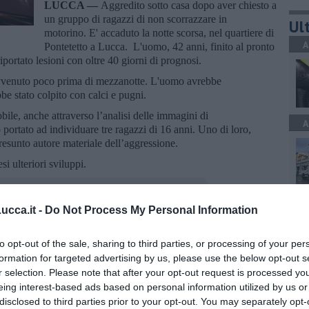
LUCCA —
Aggredito sotto casa dopo aver chiesto a
un gruppo di ragazzi di non scorrazzare in
Ult
motorino. E' accaduto la notte scorsa, nel quartiere di
A
Pontetetto a Lucca. L'uomo, 42 anni, finito al pronto
portato lesioni con oltre 40 giorni di prognosi.
è avvenuto poco prima di mezzanotte. L'uomo avrebbe
be stato colpito con calci e pugni.
bile, anche attraverso l’analisi delle immagini di
A
 portato ad individuare tre ragazzi di 16 anni. Uno di loro,
resunto autore materiale dell’aggressione.
si ulteriori sviluppi.
A
cca.it -
Do Not Process My Personal Information
to opt-out of the sale, sharing to third parties, or processing of your per
oscana iscriviti alla
Newsletter QUInews - ToscanaMedia.
formation for targeted advertising by us, please use the below opt-out s
amente nella tua casella di posta.
r selection. Please note that after your opt-out request is processed y
C
eing interest-based ads based on personal information utilized by us or
disclosed to third parties prior to your opt-out. You may separately opt-