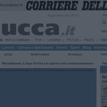
alla audience di
o
Aggiornato alle 09:15
ME
Sab
IA
MASSA CARRARA
PISA
LIVORNO
PISTOIA
PRATO
FIR
Lavoro
Cultura e Spettacolo
Eventi
Sport
Blog
Intervi
LUCCA
MONTECARLO
PESCAGLIA
POR
biente, il dopo Fortini e lo spettro del commissariamento
Falsi carab
Re
co