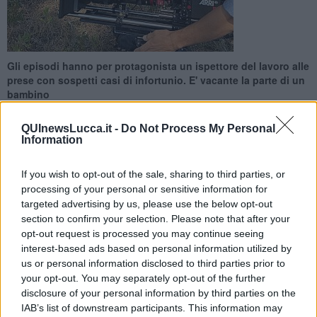
Gli episodi hanno per protagonista un ispettore del lavoro alle
prese con sospetti casi di infortunio. E' vacante la parte di un
bambino
QUInewsLucca.it -
Do Not Process My Personal
Information
If you wish to opt-out of the sale, sharing to third parties, or
LUCCA —
AAA baby attore cercasi, che non abbia tratti caucasici e
processing of your personal or sensitive information for
dall'età di 8-10 anni: il ruolo vacante è nella serie tv “L’altro
targeted advertising by us, please use the below opt-out
ispettore” girata a Lucca e realizzata dalla società Anele in
section to confirm your selection. Please note that after your
coproduzione con Rai Fiction.
opt-out request is processed you may continue seeing
Le riprese nella città delle mura sono previste nei mesi autunnali.
interest-based ads based on personal information utilized by
us or personal information disclosed to third parties prior to
your opt-out. You may separately opt-out of the further
disclosure of your personal information by third parties on the
IAB’s list of downstream participants. This information may
Il titolo provvisorio della serie tv è "L’altro Ispettore", e gli episodi