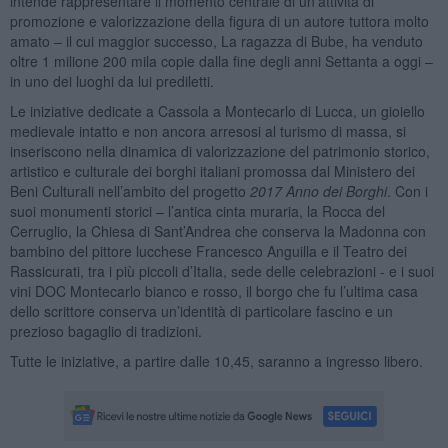
intende rappresentare il momento centrale di un’attività di
promozione e valorizzazione della figura di un autore tuttora molto
amato – il cui maggior successo, La ragazza di Bube, ha venduto
oltre 1 milione 200 mila copie dalla fine degli anni Settanta a oggi –
in uno dei luoghi da lui prediletti.
Le iniziative dedicate a Cassola a Montecarlo di Lucca, un gioiello
medievale intatto e non ancora arresosi al turismo di massa, si
inseriscono nella dinamica di valorizzazione del patrimonio storico,
artistico e culturale dei borghi italiani promossa dal Ministero dei
Beni Culturali nell’ambito del progetto
2017 Anno dei Borghi
. Con i
suoi monumenti storici – l’antica cinta muraria, la Rocca del
Cerruglio, la Chiesa di Sant’Andrea che conserva la Madonna con
bambino del pittore lucchese Francesco Anguilla e il Teatro dei
Rassicurati, tra i più piccoli d’Italia, sede delle celebrazioni - e i suoi
vini DOC Montecarlo bianco e rosso, il borgo che fu l’ultima casa
dello scrittore conserva un’identità di particolare fascino e un
prezioso bagaglio di tradizioni.
Tutte le iniziative, a partire dalle 10,45, saranno a ingresso libero.