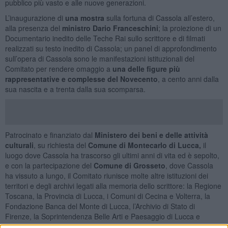
pubblico più vasto e alle nuove generazioni.
L’inaugurazione di
una mostra
sulla fortuna di Cassola all’estero,
alla presenza del
ministro Dario Franceschini
; la proiezione di un
Documentario inedito delle Teche Rai sullo scrittore e di filmati
realizzati su testo inedito di Cassola; un panel di approfondimento
sull’opera di Cassola sono le manifestazioni istituzionali del
Comitato per rendere omaggio a
una delle figure più
rappresentative e complesse del Novecento
, a cento anni dalla
sua nascita e a trenta dalla sua scomparsa.
Patrocinato e finanziato dal
Ministero dei beni e delle attività
culturali
, su richiesta del
Comune di Montecarlo di Lucca,
il
luogo dove Cassola ha trascorso gli ultimi anni di vita ed è sepolto,
e con la partecipazione del
Comune di Grosseto
, dove Cassola
ha vissuto a lungo, il Comitato riunisce molte altre istituzioni dei
territori e degli archivi legati alla memoria dello scrittore: la Regione
Toscana, la Provincia di Lucca, i Comuni di Cecina e Volterra, la
Fondazione Banca del Monte di Lucca, l’Archivio di Stato di
Firenze, la Soprintendenza Belle Arti e Paesaggio di Lucca e
Massa Carrara, la Soprintendenza Archivistica della Toscana,