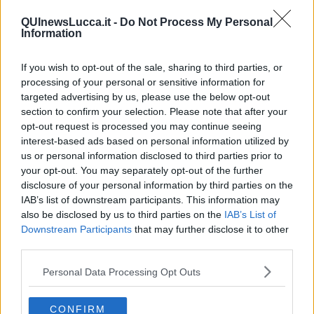
l’Istituto Storico della Resistenza in Toscana, le Università di Torino,
QUInewsLucca.it -
Do Not Process My Personal
Genova e Firenze, La Casa delle Traduzioni del Comune di Roma
Information
e l’archivio delle Teche RAI, oltre ad alcuni studiosi, tra i quali quali
Franco Contorbia, Goffredo Fofi, Simone Neri Serneri, Leone
Piccioni. Per la sua identità grafica il Comitato si è avvalso di una
If you wish to opt-out of the sale, sharing to third parties, or
professionalità riconosciuta e stimata come l’architetto
Italo Lupi,
processing of your personal or sensitive information for
ideatore del logo e di tutti i supporti promozionali
.
targeted advertising by us, please use the below opt-out
section to confirm your selection. Please note that after your
Grazie al coordinamento scientifico di
Alba Andreini
, a cui si deve
opt-out request is processed you may continue seeing
il recente rilancio editoriale dello scrittore in una nuova prospettiva
interest-based ads based on personal information utilized by
e sotto una nuova luce, e all’ausilio di filmati e documenti per lo più
us or personal information disclosed to third parties prior to
inediti, la giornata commemorativa, dal titolo
Carlo Cassola ieri e
your opt-out. You may separately opt-out of the further
oggi: una storia da Oscar
, vedrà la partecipazione di personalità
disclosure of your personal information by third parties on the
del mondo letterario e culturale, dagli scrittori
Laura Pariani
alla
storica
Anna Bravo
e ai critici
Matteo Marchesini
e
Massimo
IAB’s list of downstream participants. This information may
Raffaeli
, accompagnati dalle letture di
Marco Toloni
. Tra
also be disclosed by us to third parties on the
IAB’s List of
testimonianze personali e nuove riletture, l’obiettivo principale è
Downstream Participants
that may further disclose it to other
quello di fare un bilancio della fortuna critica e di pubblico di cui
third parties.
gode oggi l’eredità letteraria di Cassola, stimolando un confronto
sul suo lascito di scrittore e sulle sue idee e posizioni politico-
Personal Data Processing Opt Outs
culturali.
La giornata commemorativa comincerà, dopo il saluto delle
CONFIRM