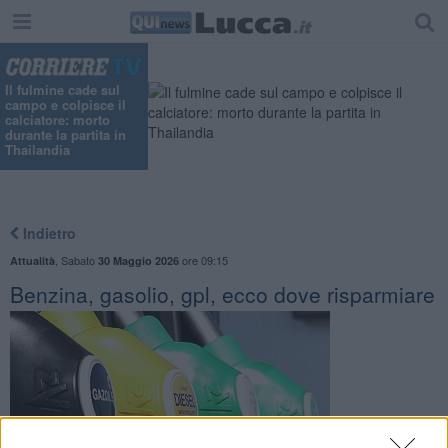
Il fulmine cade sul
campo e colpisce il
calciatore: morto
durante la partita in
Thailandia
Indietro
,
Sabato
ore 09:15
Attualità
30 Maggio 2026
Benzina, gasolio, gpl, ecco dove risparmiare