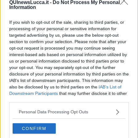
QUInewsLucca.it -
Do Not Process My Personal
Information
If you wish to opt-out of the sale, sharing to third parties, or
processing of your personal or sensitive information for
Ecco l'elenco dei prezzi del carburante in provincia di Lucca.
Comune per comune gli impianti più economici dove fare
targeted advertising by us, please use the below opt-out
rifornimento.
section to confirm your selection. Please note that after your
opt-out request is processed you may continue seeing
interest-based ads based on personal information utilized by
us or personal information disclosed to third parties prior to
your opt-out. You may separately opt-out of the further
disclosure of your personal information by third parties on the
PROVINCIA DI LUCCA —
Questi i prezzi dei carburanti
rilevati al
IAB’s list of downstream participants. This information may
giorno 30 May 2026
dal
Ministero dello sviluppo economico
also be disclosed by us to third parties on the
IAB’s List of
Downstream Participants
that may further disclose it to other
third parties.
Personal Data Processing Opt Outs
CONFIRM