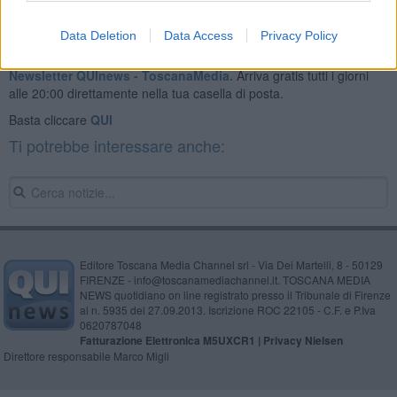
Data Deletion
Data Access
Privacy Policy
Se vuoi leggere le notizie principali della Toscana iscriviti alla
Newsletter QUInews - ToscanaMedia.
Arriva gratis tutti i giorni
alle 20:00 direttamente nella tua casella di posta.
Basta cliccare
QUI
Ti potrebbe interessare anche:
Editore Toscana Media Channel srl - Via Dei Martelli, 8 - 50129
FIRENZE - info@toscanamediachannel.it. TOSCANA MEDIA
NEWS quotidiano on line registrato presso il Tribunale di Firenze
al n. 5935 del 27.09.2013. Iscrizione ROC 22105 - C.F. e P.Iva
0620787048
Fatturazione Elettronica M5UXCR1 |
Privacy Nielsen
Direttore responsabile Marco Migli