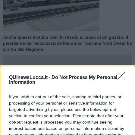
Anche questa mattina treni in ritardo a causa di un guasto. Il
presidente dell'associazione Pendolari Toscana Nord Ovest ha
scritto alla Regione
QUInewsLucca.it -
Do Not Process My Personal
Information
LUCCA —
La
ferrovia Aulla-Lucca-Pisa
è quasi quotidianamente
teatro di
guasti e ritardi
. Anche questa mattina, per un guasto agli
If you wish to opt-out of the sale, sharing to third parties, or
impianti di circolazione nella stazione di
Minucciano Pieve
processing of your personal or sensitive information for
Casola
, si sono registrati ritardi fino a mezzora. Tra i guasti più
targeted advertising by us, please use the below opt-out
frequenti quelli che interessano i passaggi a livello, mentre Rfi ha
section to confirm your selection. Please note that after your
avviato i lavori per la sostituzione dei binari.
opt-out request is processed you may continue seeing
"Gentile Assessore Ceccarelli - questa l'ennesima lettera inviata
interest-based ads based on personal information utilized by
giusto ieri all'assessore regionale dal presidente dell'
Associazione
us or personal information disclosed to third parties prior to