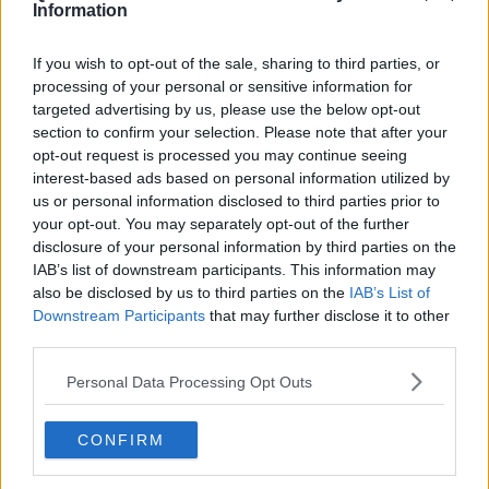
ma con notevoli capacità di resilienza e creatività”.
Information
Nel corso della giornata conclusiva a
Capraia
i ragazzi hanno
If you wish to opt-out of the sale, sharing to third parties, or
potuto
visitare il centro di Educazione Ambientale “La Salata”
processing of your personal or sensitive information for
e sperimentare i visori 3D di cui è dotato
. La giornata è
targeted advertising by us, please use the below opt-out
proseguita con le attività di “
volo” degli aquiloni costruiti dalle
section to confirm your selection. Please note that after your
famiglie degli alunni.
Quindi, a turno si sono alternati salendo a
opt-out request is processed you may continue seeing
bordo della barca a vela per conoscere gli spazi e le
interest-based ads based on personal information utilized by
attrezzature di cui è dotata Hakuna Matata e facendo
us or personal information disclosed to third parties prior to
conoscenza del kayak che ha navigato con essa
.
your opt-out. You may separately opt-out of the further
In entrambi i casi hanno ricevuto spunti di arte marinaresca e di
disclosure of your personal information by third parties on the
cultura del mare. Infine, le scolaresche hanno potuto anche
IAB’s list of downstream participants. This information may
conoscere il percorso botanico con le Guide del Parco Nazionale
also be disclosed by us to third parties on the
IAB’s List of
Arcipelago Toscano.
Downstream Participants
that may further disclose it to other
third parties.
Nel progetto sono state previste altre azioni come: la
piantumazione di essenze arboree autoctone come simbolo di
Personal Data Processing Opt Outs
amicizia e rispetto della Natura, in collaborazione con i Carabinieri
Forestali e gli Enti Parco coinvolti; laboratorio di aquiloni che ha
previsto l’utilizzo solo di materiali di recupero (ombrelli rotti, ecc.)
CONFIRM
nell’idea di ridurre i rifiuti a salvaguardia dell’ambiente. I gruppi
sono stati formati dai nuclei familiari, ognuno dei quali ha costruito il