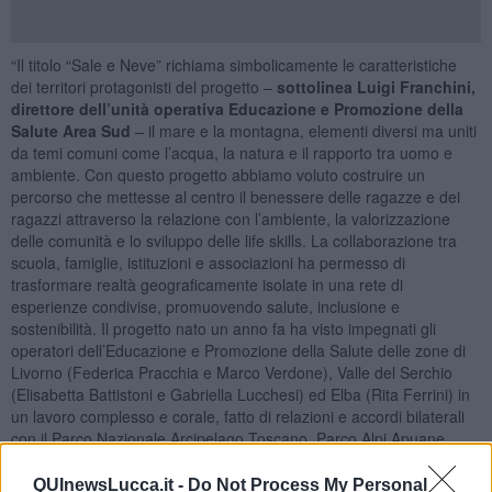
“Il titolo “Sale e Neve” richiama simbolicamente le caratteristiche
dei territori protagonisti del progetto –
sottolinea Luigi Franchini,
direttore dell’unità operativa Educazione e Promozione della
Salute Area Sud
– il mare e la montagna, elementi diversi ma uniti
da temi comuni come l’acqua, la natura e il rapporto tra uomo e
ambiente. Con questo progetto abbiamo voluto costruire un
percorso che mettesse al centro il benessere delle ragazze e dei
ragazzi attraverso la relazione con l’ambiente, la valorizzazione
delle comunità e lo sviluppo delle life skills. La collaborazione tra
scuola, famiglie, istituzioni e associazioni ha permesso di
trasformare realtà geograficamente isolate in una rete di
esperienze condivise, promuovendo salute, inclusione e
sostenibilità. Il progetto nato un anno fa ha visto impegnati gli
operatori dell’Educazione e Promozione della Salute delle zone di
Livorno (Federica Pracchia e Marco Verdone), Valle del Serchio
(Elisabetta Battistoni e Gabriella Lucchesi) ed Elba (Rita Ferrini) in
un lavoro complesso e corale, fatto di relazioni e accordi bilaterali
con il Parco Nazionale Arcipelago Toscano, Parco Alpi Apuane,
Lega Navale Italiana ed ha permesso di mettere in rete alunni,
insegnanti e genitori di queste tre località con difficoltà logistiche,
QUInewsLucca.it -
Do Not Process My Personal