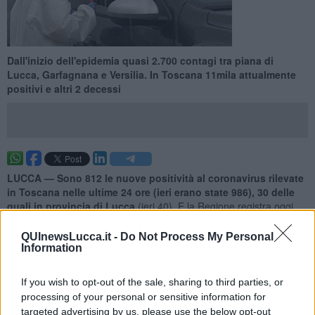
Dall'inizio dell'epidemia quasi 2.700 contagi tra piana di
Lucca, Garfagnana e Versilia. In Toscana 11mila attualmente
positivi e altri 2 decessi
LUCCA —
Sono
812 le nuove positività al coronavirus rilevate
in Toscana nelle ultime 24 ore (ieri erano state 986), 30 delle
quali in provincia di Lucca
(ieri 40). E la Regione registra oggi
altri
due decessi
correlati all'epidemia: si tratta di un uomo e una
donna, età media 86,5 anni, residenti nelle province di Firenze e
QUInewsLucca.it -
Do Not Process My Personal
Livorno.
Information
Le 812 positività segnalate oggi in Toscana sono il risultato
dell'analisi di 7.359 tamponi (esclusi i tamponi di controllo), un
If you wish to opt-out of the sale, sharing to third parties, or
numero di poco superiore a quello di ieri.
processing of your personal or sensitive information for
targeted advertising by us, please use the below opt-out