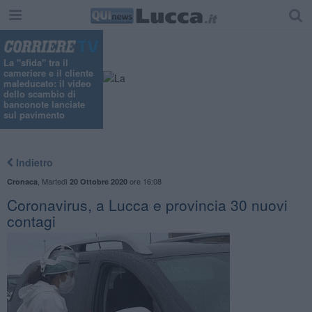
La "sfida" tra il
cameriere e il cliente
maleducato: il video
dello scambio di
banconote lanciate
sul pavimento
Indietro
,
Martedì
ore 16:08
Cronaca
20 Ottobre 2020
Coronavirus, a Lucca e provincia 30 nuovi
contagi