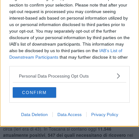
section to confirm your selection. Please note that after your
opt-out request is processed you may continue seeing
interest-based ads based on personal information utilized by
Con i 30 casi odierni salgono a
2.679 le positività al coronavirus
us or personal information disclosed to third parties prior to
rilevate tra piana di Lucca, Garfagnana e Versilia
dall'inizio
your opt-out. You may separately opt-out of the further
dell'epidemia
,
24.600 totali in Toscana, dove ad oggi si contano
disclosure of your personal information by third parties on the
11.846
guariti e 1.208 deceduti
.
IAB’s list of downstream participants. This information may
Questa la ripartizione dei 30 nuovi casi della provincia di Lucca per
also be disclosed by us to third parties on the
IAB’s List of
ambito e
Comune di rilevazione
, come riportati dalla Ausl
Downstream Participants
that may further disclose it to other
Toscana nord ovest:
third parties.
Piana di Lucca 17 casi:
Altopascio 4, Capannori 1, Lucca 10,
Montecarlo 2;
Personal Data Processing Opt Outs
Garfagnana 8 casi:
Barga 1, Castelnuovo Garfagnana 2,
Gallicano 1, Piazza al Serchio 1, Pieve Fosciana 2 Villa
CONFIRM
Collemandina 1;
Versilia 5 casi:
Camaiore 1, Forte dei Marmi 2, Pietrasanta 1,
Seravezza 1.
Data Deletion
Data Access
Privacy Policy
L'età media degli 812 nuovi casi odierni in Toscana è di 41 anni
circa (ieri era di 43). In Toscana si contano oggi
11.546
attualmente positivi
,
547 dei quali necessitano di ricovero
nei