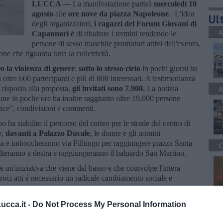
LUCCA —
La manifestazione partirà
mercoledì 10
agosto
alle
ore nove da piazza Napoleone
. L'idea
Ult
degli organizzatori,
i ragazzi del Forum Giovani di
A
Capannori è
di ribaltare i termini rendendo le
persone di sesso maschile promotori attivi dell'evento,
ne che riguarda tutta la collettività.
 la violenza di genere
:
sotto lo stesso cielo
in pochi giorni ha
a oltre 600 partecipanti e più di 800 interessati. A testimonianza
 risposto alla proposta,
gli invitati sono 7.900.
La notizia
A
ne in poche ore ha inoltre raggiunto oltre 19.000 persone
ace”, condivisioni e commenti.
ha stabilito il percorso del corteo per le strade del centro di
e,
davanti a Palazzo Ducale
, le donne e gli uomini
ma e imboccheranno via Fillungo per raggiungere piazza Santa
C
olteranno a destra e raggiungeranno il baluardo San Martino.
 un'iniziativa che viene dal basso e che coinvolge l'intera
troci atti è necessario un radicale cambiamento sociale e
pria pagina su Facebook: “Centro Giovani Capannori”.
C
cca.it -
Do Not Process My Personal Information