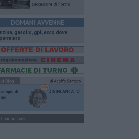
successore di Fortini
DOMANI AVVENNE
enzina, gasolio, gpl, ecco dove
sparmiare
ui Blog
di Adolfo Santoro
DISINCANTATO
esempio di
ismo
Condoglianze