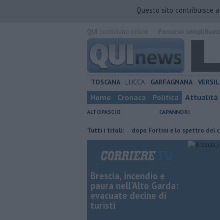
Questo sito contribuisce 
QUI
quotidiano online.
Percorso semplificat
TOSCANA
LUCCA
GARFAGNANA
VERSIL
Home
Cronaca
Politica
Attualità
ALTOPASCIO
CAPANNORI
 con Giacetti"
Retiambiente, il dopo Fortini e lo spettro del commis
Tutti i titoli:
Brescia, incendio e
paura nell'Alto Garda:
evacuate decine di
turisti