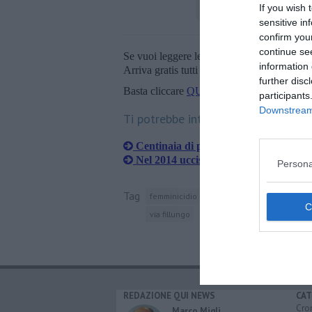
If you wish 
sensitive in
confirm you
continue se
Se vuoi leggere le notizie principali della T
information 
Arriva gratis tutti i giorni alle 20:00 dirett
further disc
Basta cliccare
QUI
participants
Downstream 
Ti potrebbe interessare anche:
Centinaia di palloncini rossi per l'ad
Nel 2014 uccise 152 donne, 16 in Tos
Persona
Tag
femminicidio
lucca
piazza napoleone
via fillungo
REDAZIONE QUI NEWS
CAT
Cro
Marco Migli