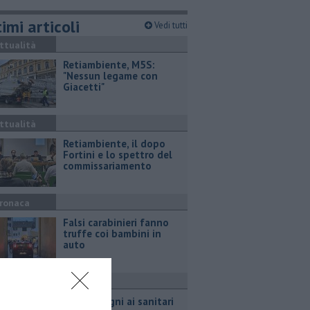
imi articoli
Vedi tutti
ttualità
Retiambiente, M5S:
"Nessun legame con
Giacetti"
ttualità
Retiambiente, il dopo
Fortini e lo spettro del
commissariamento
ronaca
Falsi carabinieri fanno
truffe coi bambini in
auto
ronaca
Calci e pugni ai sanitari