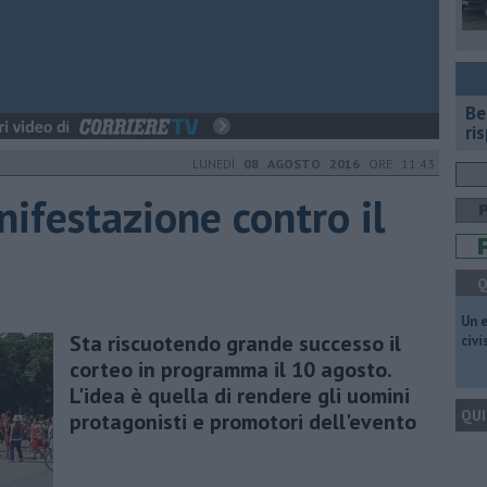
​B
ri
LUNEDÌ
08 AGOSTO 2016
ORE 11:43
ifestazione contro il
Q
​Un 
Sta riscuotendo grande successo il
civ
corteo in programma il 10 agosto.
L'idea è quella di rendere gli uomini
QUI
protagonisti e promotori dell'evento