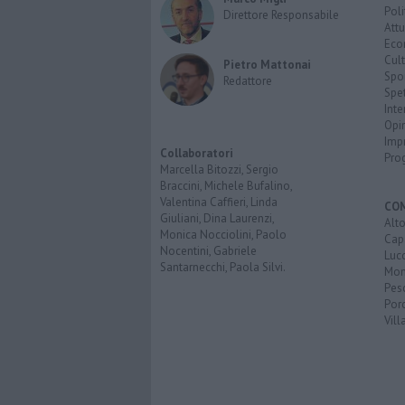
Poli
Direttore Responsabile
Attu
Eco
Cult
Pietro Mattonai
Spo
Redattore
Spet
Inte
Opi
Imp
Collaboratori
Pro
Marcella Bitozzi, Sergio
Braccini, Michele Bufalino,
Valentina Caffieri, Linda
CO
Giuliani, Dina Laurenzi,
Alt
Monica Nocciolini, Paolo
Cap
Nocentini, Gabriele
Luc
Santarnecchi, Paola Silvi.
Mon
Pes
Porc
Vill