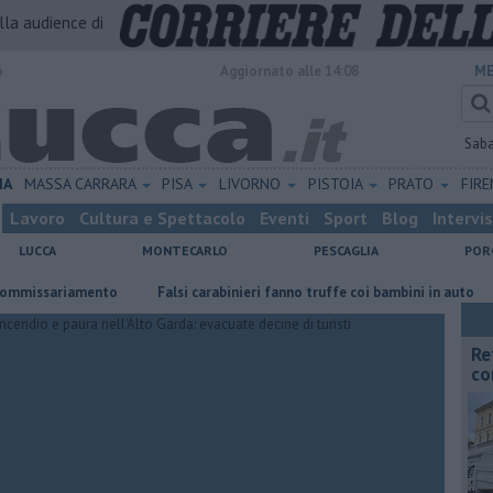
alla audience di
o
Aggiornato alle 14:08
ME
Sab
IA
MASSA CARRARA
PISA
LIVORNO
PISTOIA
PRATO
FIR
Lavoro
Cultura e Spettacolo
Eventi
Sport
Blog
Intervi
LUCCA
MONTECARLO
PESCAGLIA
POR
sariamento
Falsi carabinieri fanno truffe coi bambini in auto
Calci
Re
co