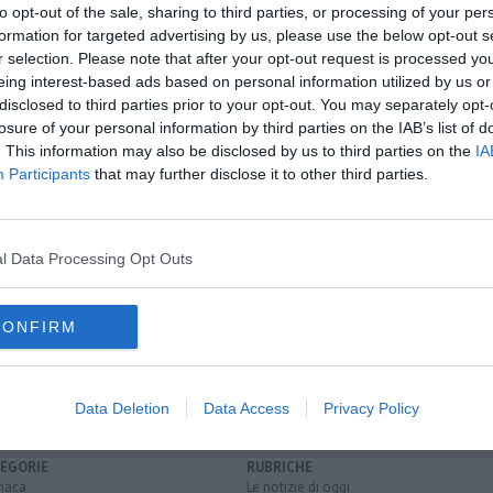
to opt-out of the sale, sharing to third parties, or processing of your per
formation for targeted advertising by us, please use the below opt-out s
r selection. Please note that after your opt-out request is processed y
eing interest-based ads based on personal information utilized by us or
oscana iscriviti alla
Newsletter QUInews - ToscanaMedia.
disclosed to third parties prior to your opt-out. You may separately opt-
amente nella tua casella di posta.
losure of your personal information by third parties on the IAB’s list of
. This information may also be disclosed by us to third parties on the
IA
Participants
that may further disclose it to other third parties.
dio a Vania
cana
l Data Processing Opt Outs
capannori
facebook
violenza contro le donne
palazzo ducale
CONFIRM
Data Deletion
Data Access
Privacy Policy
EGORIE
RUBRICHE
naca
Le notizie di oggi