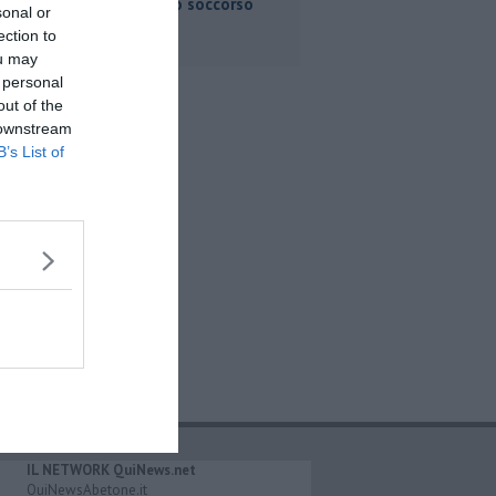
del pronto soccorso
sonal or
ection to
ou may
 personal
out of the
 downstream
B’s List of
IL NETWORK QuiNews.net
QuiNewsAbetone.it