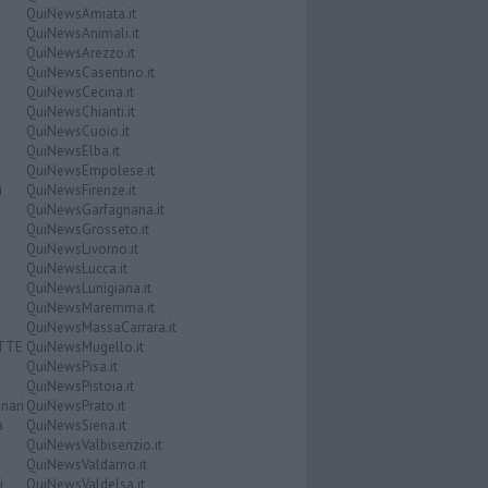
QuiNewsAmiata.it
QuiNewsAnimali.it
QuiNewsArezzo.it
QuiNewsCasentino.it
QuiNewsCecina.it
QuiNewsChianti.it
QuiNewsCuoio.it
QuiNewsElba.it
QuiNewsEmpolese.it
i
QuiNewsFirenze.it
QuiNewsGarfagnana.it
QuiNewsGrosseto.it
QuiNewsLivorno.it
QuiNewsLucca.it
QuiNewsLunigiana.it
QuiNewsMaremma.it
QuiNewsMassaCarrara.it
ATTE
QuiNewsMugello.it
QuiNewsPisa.it
QuiNewsPistoia.it
nari
QuiNewsPrato.it
a
QuiNewsSiena.it
QuiNewsValbisenzio.it
QuiNewsValdarno.it
i
QuiNewsValdelsa.it