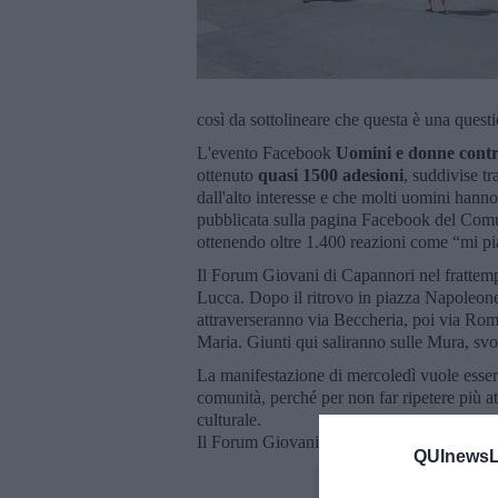
così da sottolineare che questa è una questio
L'evento Facebook
Uomini e donne contro
ottenuto
quasi 1500 adesioni
, suddivise tr
dall'alto interesse e che molti uomini hanno
pubblicata sulla pagina Facebook del Comu
ottenendo oltre 1.400 reazioni come “mi pi
Il Forum Giovani di Capannori nel frattempo 
Lucca. Dopo il ritrovo in piazza Napoleon
attraverseranno via Beccheria, poi via Ro
Maria. Giunti qui saliranno sulle Mura, sv
La manifestazione di mercoledì vuole essere
comunità, perché per non far ripetere più a
culturale.
Il Forum Giovani di Capannori ha una pro
QUInewsLu