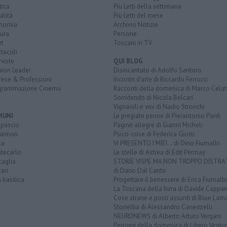
tica
Più Letti della settimana
alità
Più Letti del mese
nomia
Archivio Notizie
ura
Persone
rt
Toscani in TV
tacoli
rviste
QUI BLOG
nion Leader
Disincantato di Adolfo Santoro
rese & Professioni
Incontri d'arte di Riccardo Ferrucci
grammazione Cinema
Racconti della domenica di Marco Celat
Sorridendo di Nicola Belcari
Vignaioli e vini di Nadio Stronchi
MUNI
Le pregiate penne di Pierantonio Pardi
opascio
Pagine allegre di Gianni Micheli
annori
Psico-cose di Federica Giusti
ca
VI PRESENTO I MIEI... di Dino Fiumalbi
tecarlo
Le stelle di Astrea di Edit Permay
caglia
STORIE VISPE MA NON TROPPO DISTR
ari
di Dario Dal Canto
a basilica
Progettare il benessere di Erica Fiumalbi
La Toscana della birra di Davide Cappan
Cose strane e posti assurdi di Blue Lam
Storielba di Alessandro Canestrelli
NEURONEWS di Alberto Arturo Vergani
Pensieri della domenica di Libero Ventur