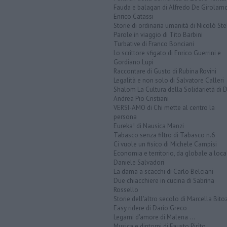
Fauda e balagan di Alfredo De Girolam
Enrico Catassi
Storie di ordinaria umanità di Nicolò Ste
Parole in viaggio di Tito Barbini
Turbative di Franco Bonciani
Lo scrittore sfigato di Enrico Guerrini e
Gordiano Lupi
Raccontare di Gusto di Rubina Rovini
Legalità e non solo di Salvatore Calleri
Shalom La Cultura della Solidarietà di 
Andrea Pio Cristiani
VERSI-AMO di Chi mette al centro la
persona
Eureka! di Nausica Manzi
Tabasco senza filtro di Tabasco n.6
Ci vuole un fisico di Michele Campisi
Economia e territorio, da globale a loca
Daniele Salvadori
La dama a scacchi di Carlo Belciani
Due chiacchiere in cucina di Sabrina
Rossello
Storie dell'altro secolo di Marcella Bito
Easy ridere di Dario Greco
Legami d'amore di Malena ...
Musica e dintorni di Fausto Pirìto