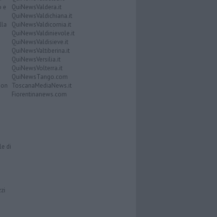
o e
QuiNewsValdera.it
QuiNewsValdichiana.it
lla
QuiNewsValdicornia.it
QuiNewsValdinievole.it
QuiNewsValdisieve.it
QuiNewsValtiberina.it
QuiNewsVersilia.it
QuiNewsVolterra.it
QuiNewsTango.com
Don
ToscanaMediaNews.it
Fiorentinanews.com
le di
zzi