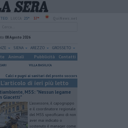
25°
37°
TEO:
LUCCA
QuiNews.net
ato
08 Agosto 2026
ENZE
SIENA
AREZZO
GROSSETO
ste
Animali
Pubblicità
Contatti
CARI
VILLA BASILICA
 e pugni ai sanitari del pronto soccorso
Retiambiente, M5S: "Nessun leg
L'articolo di ieri più letto
tiambiente, M5S: "Nessun legame
n Giacetti"
L'assessore, il capogruppo
e il coordinatore regionale
del M5S specificano di non
aver mai indicato o
sostenuto il manager come